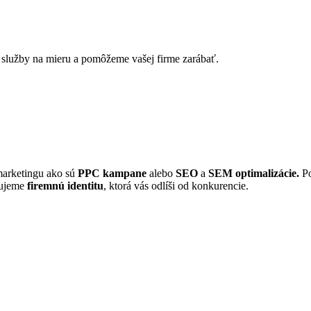
služby na mieru a pomôžeme vašej firme zarábať.
marketingu ako sú
PPC kampane
alebo
SEO
a
SEM optimalizácie.
Po
dujeme
firemnú identitu
, ktorá vás odlíši od konkurencie.