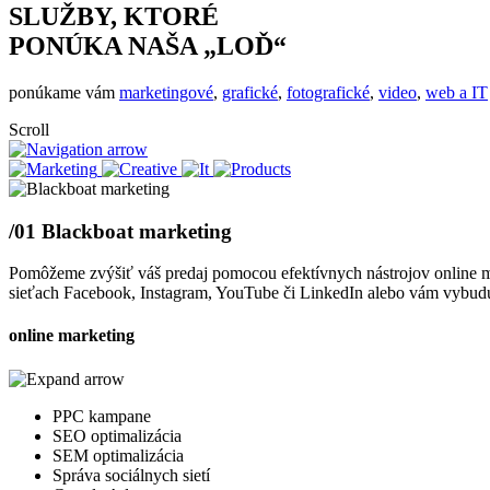
SLUŽBY, KTORÉ
PONÚKA NAŠA „LOĎ“
ponúkame vám
marketingové
,
grafické
,
fotografické
,
video
,
web a IT
Scroll
/01
Blackboat marketing
Pomôžeme zvýšiť váš predaj pomocou efektívnych nástrojov online 
sieťach Facebook, Instagram, YouTube či LinkedIn alebo vám vybu
online marketing
PPC kampane
SEO optimalizácia
SEM optimalizácia
Správa sociálnych sietí